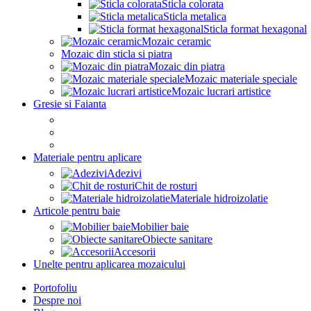
Sticla colorata
Sticla metalica
Sticla format hexagonal
Mozaic ceramic
Mozaic din sticla si piatra
Mozaic din piatra
Mozaic materiale speciale
Mozaic lucrari artistice
Gresie si Faianta
Materiale pentru aplicare
Adezivi
Chit de rosturi
Materiale hidroizolatie
Articole pentru baie
Mobilier baie
Obiecte sanitare
Accesorii
Unelte pentru aplicarea mozaicului
Portofoliu
Despre noi