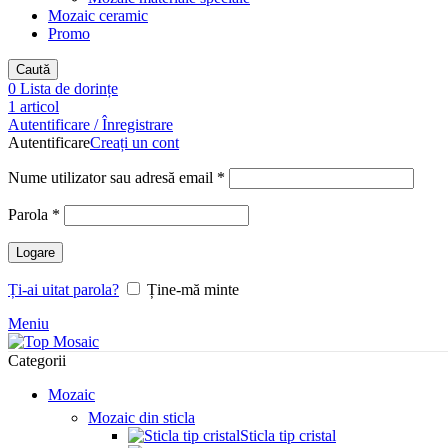
Mozaic ceramic
Promo
Caută
0
Lista de dorințe
1
articol
Autentificare / Înregistrare
Autentificare
Creați un cont
Obligatoriu
Nume utilizator sau adresă email
*
Obligatoriu
Parola
*
Logare
Ți-ai uitat parola?
Ține-mă minte
Meniu
Categorii
Mozaic
Mozaic din sticla
Sticla tip cristal