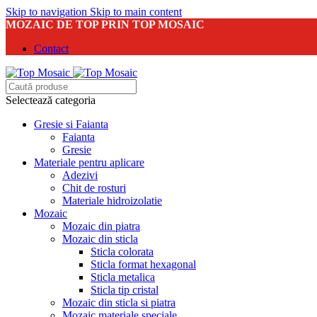
Skip to navigation
Skip to main content
MOZAIC DE TOP PRIN TOP MOSAIC
Contact
Selectează categoria
Gresie si Faianta
Faianta
Gresie
Materiale pentru aplicare
Adezivi
Chit de rosturi
Materiale hidroizolatie
Mozaic
Mozaic din piatra
Mozaic din sticla
Sticla colorata
Sticla format hexagonal
Sticla metalica
Sticla tip cristal
Mozaic din sticla si piatra
Mozaic materiale speciale