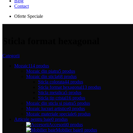
Blog
Contact
Oferte Speciale
Sticla format hexagonal
Categorii
Mozaic
114 produs
Mozaic din piatra
5 produs
Mozaic din sticla
68 produs
Sticla colorata
44 produs
Sticla format hexagonal
13 produs
Sticla metalica
5 produs
Sticla tip cristal
16 produs
Mozaic din sticla si piatra
5 produs
Mozaic lucrari artistice
0 produs
Mozaic materiale speciale
6 produs
Articole pentru baie
0 produs
Accesorii
0 produs
Mobilier baie
0 produs