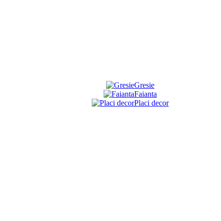
Gresie
Faianta
Placi decor