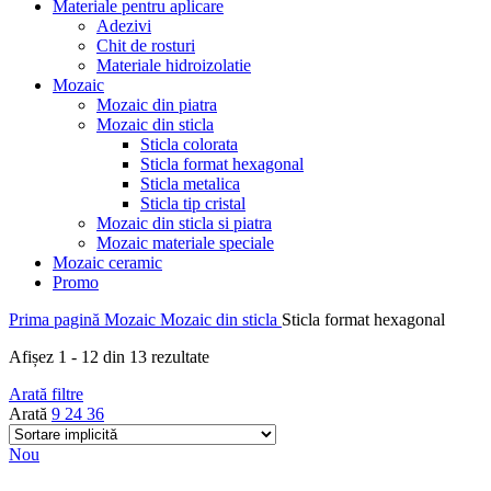
Materiale pentru aplicare
Adezivi
Chit de rosturi
Materiale hidroizolatie
Mozaic
Mozaic din piatra
Mozaic din sticla
Sticla colorata
Sticla format hexagonal
Sticla metalica
Sticla tip cristal
Mozaic din sticla si piatra
Mozaic materiale speciale
Mozaic ceramic
Promo
Prima pagină
Mozaic
Mozaic din sticla
Sticla format hexagonal
Afișez 1 - 12 din 13 rezultate
Arată filtre
Arată
9
24
36
Nou