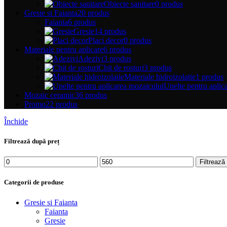
Obiecte sanitare
0 produs
Gresie si Faianta
20 produs
Faianta
6 produs
Gresie
14 produs
Placi decor
0 produs
Materiale pentru aplicare
6 produs
Adezivi
3 produs
Chit de rosturi
3 produs
Materiale hidroizolatie
1 produs
Unelte pentru aplic
Mozaic ceramic
36 produs
Promo
22 produs
Închide
Filtrează după preț
Preț
Preț
Filtrează
minim
maxim
Categorii de produse
Gresie si Faianta
Faianta
Gresie