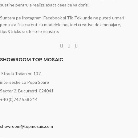
sustine pentru a realiza exact ceea ce va doriti.
Suntem pe Instagram, Facebook și Tik-Tok unde ne puteti urmari
pentru a fi la curent cu modelele noi, idei creative de amenajare,
tips&tricks si ofertele noastre:
SHOWROOM TOP MOSAIC
Strada Traian nr. 137,
intersecție cu Popa Soare
Sector 2, București 024041
+40 (0)742 558 314
showroom@topmosaic.com