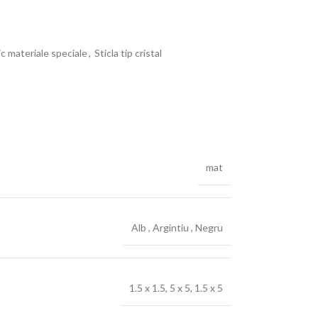
c materiale speciale
,
Sticla tip cristal
mat
Alb
,
Argintiu
,
Negru
1.5 x 1.5, 5 x 5, 1.5 x 5