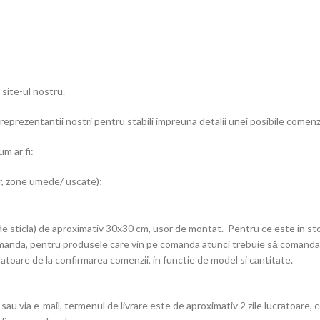
site-ul nostru.
reprezentantii nostri pentru stabili impreuna detalii unei posibile comenz
m ar fi:
or, zone umede/ uscate);
a de sticla) de aproximativ 30x30 cm, usor de montat. Pentru ce este in st
comanda, pentru produsele care vin pe comanda atunci trebuie să comandati
ucratoare de la confirmarea comenzii, in functie de model si cantitate.
u via e-mail, termenul de livrare este de aproximativ 2 zile lucratoare, c