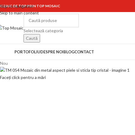
OZAIC DE TOP PRIN TOP MOSAIC
Skip to navigation
Skip to main content
Selectează categoria
Caută
ategorii
PORTOFOLIU
DESPRE NOI
BLOG
CONTACT
Nou
Faceți click pentru a mări