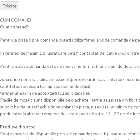
CUM COMAND
Cum comand?
Pentru a plasa o pre-comanda puteti utiliza formularul de comanda de pe 
In termen de maxim 1 zi lucratoare veti fi contactat de catre unul dintre 
Pentru a plasa comanda este nevoie sa ne furnizati un minim de detalii, cu
zona unde doriti sa aplicati mozaicul (pereti/ pardoseala, interior/ exteri
cantitatea necesara (ca mp sau numar de placi);
termenul maxim de asteptare (cu aproximatie).
Placile de mozaic sunt disponibile pe plachete (hartie sau plasa din fibr
suport hartie puteti achizitiona chiar si o placa, nu exista un minim de 
producator la altul iar termenul de livrare poate fi intre 14 - 30 de zile l
Produse din stoc
Pentru produsele disponibile pe stoc comanda poate fi plasata telefonic sa