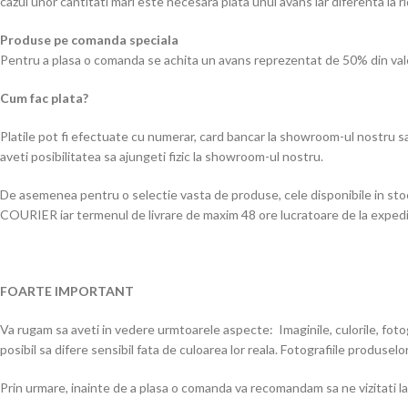
cazul unor cantitati mari este necesara plata unui avans iar diferenta la r
Produse pe comanda speciala
Pentru a plasa o comanda se achita un avans reprezentat de 50% din valoa
Cum fac plata?
Platile pot fi efectuate cu numerar, card bancar la showroom-ul nostru sa
aveti posibilitatea sa ajungeti fizic la showroom-ul nostru.
De asemenea pentru o selectie vasta de produse, cele disponibile in stoc, 
COURIER iar termenul de livrare de maxim 48 ore lucratoare de la exped
FOARTE IMPORTANT
Va rugam sa aveti in vedere urmtoarele aspecte: Imaginile, culorile, fotog
posibil sa difere sensibil fata de culoarea lor reala. Fotografiile produse
Prin urmare, inainte de a plasa o comanda va recomandam sa ne vizitati l