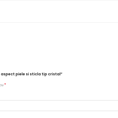
spect piele si sticla tip cristal”
*
 cu