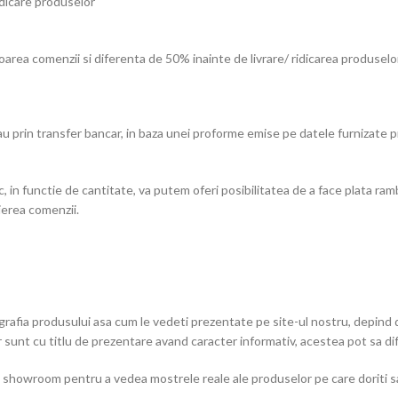
idicare produselor
rea comenzii si diferenta de 50% inainte de livrare/ ridicarea produselor
u prin transfer bancar, in baza unei proforme emise pe datele furnizate p
in functie de cantitate, va putem oferi posibilitatea de a face plata ramb
ierea comenzii.
rafia produsului asa cum le vedeti prezentate pe site-ul nostru, depind de 
lor sunt cu titlu de prezentare avand caracter informativ, acestea pot sa di
a showroom pentru a vedea mostrele reale ale produselor pe care doriti s