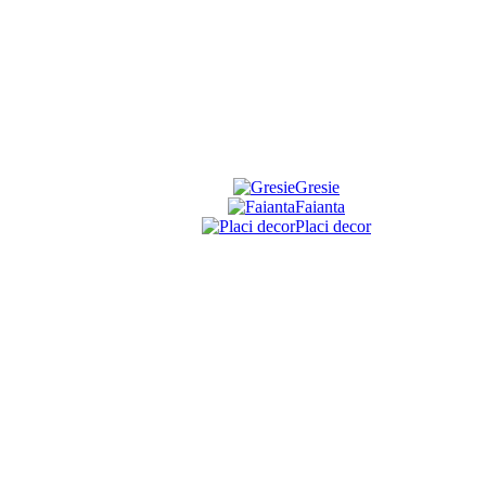
Gresie
Faianta
Placi decor