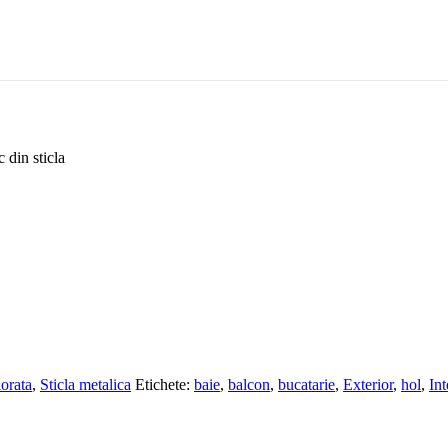
din sticla
lorata
,
Sticla metalica
Etichete:
baie
,
balcon
,
bucatarie
,
Exterior
,
hol
,
Int