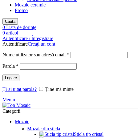
Mozaic ceramic
Promo
Caută
0
Lista de dorințe
0
articol
Autentificare / Înregistrare
Autentificare
Creați un cont
Obligatoriu
Nume utilizator sau adresă email
*
Obligatoriu
Parola
*
Logare
Ți-ai uitat parola?
Ține-mă minte
Meniu
Categorii
Mozaic
Mozaic din sticla
Sticla tip cristal