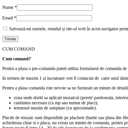
Nume
*
Email
*
Salvează-mi numele, emailul și site-ul web în acest navigator pent
CUM COMAND
Cum comand?
Pentru a plasa o pre-comanda puteti utiliza formularul de comanda de p
In termen de maxim 1 zi lucratoare veti fi contactat de catre unul dintr
Pentru a plasa comanda este nevoie sa ne furnizati un minim de detalii,
zona unde doriti sa aplicati mozaicul (pereti/ pardoseala, interio
cantitatea necesara (ca mp sau numar de placi);
termenul maxim de asteptare (cu aproximatie).
Placile de mozaic sunt disponibile pe plachete (hartie sau plasa din fi
achizitiona chiar si o placa, nu exista un minim de comanda, pentru pro
livrare poate fi intre 14 - 30 de zile lucratoare de la confirmarea comenz