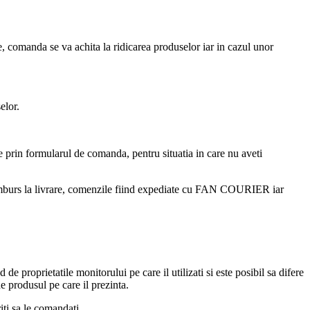
e, comanda se va achita la ridicarea produselor iar in cazul unor
elor.
e prin formularul de comanda, pentru situatia in care nu aveti
a ramburs la livrare, comenzile fiind expediate cu FAN COURIER iar
e proprietatile monitorului pe care il utilizati si este posibil sa difere
de produsul pe care il prezinta.
ti sa le comandati.