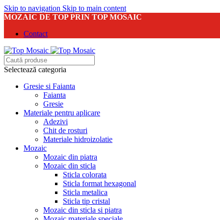
Skip to navigation
Skip to main content
MOZAIC DE TOP PRIN TOP MOSAIC
Contact
Selectează categoria
Gresie si Faianta
Faianta
Gresie
Materiale pentru aplicare
Adezivi
Chit de rosturi
Materiale hidroizolatie
Mozaic
Mozaic din piatra
Mozaic din sticla
Sticla colorata
Sticla format hexagonal
Sticla metalica
Sticla tip cristal
Mozaic din sticla si piatra
Mozaic materiale speciale