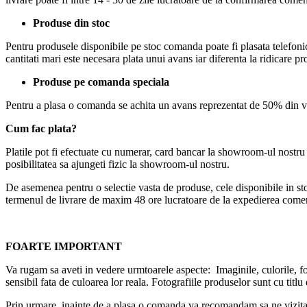
Produse din stoc
Pentru produsele disponibile pe stoc comanda poate fi plasata telefonic
cantitati mari este necesara plata unui avans iar diferenta la ridicare p
Produse pe comanda speciala
Pentru a plasa o comanda se achita un avans reprezentat de 50% din val
Cum fac plata?
Platile pot fi efectuate cu numerar, card bancar la showroom-ul nostru 
posibilitatea sa ajungeti fizic la showroom-ul nostru.
De asemenea pentru o selectie vasta de produse, cele disponibile in st
termenul de livrare de maxim 48 ore lucratoare de la expedierea comen
FOARTE IMPORTANT
Va rugam sa aveti in vedere urmtoarele aspecte: Imaginile, culorile, foto
sensibil fata de culoarea lor reala. Fotografiile produselor sunt cu titl
Prin urmare, inainte de a plasa o comanda va recomandam sa ne vizitat