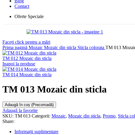
Blog
Contact
Oferte Speciale
Faceți click pentru a mări
Prima pagină
Mozaic
Mozaic din sticla
Sticla colorata
TM 013 Mozaic 
TM 012 Mozaic din sticla
Inapoi la produse
TM 014 Mozaic din sticla
TM 013 Mozaic din sticla
Adaugă în coș (Precomadă)
Adaugă la favorite
SKU:
TM 013
Categorii:
Mozaic
,
Mozaic din sticla
,
Promo
,
Sticla co
Share:
Informații suplimentare