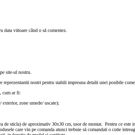
ru data viitoare când o să comentez.
e site-ul nostru.
e reprezentantii nostri pentru stabili impreuna detalii unei posibile come
 cum ar fi:
r/ exterior, zone umede/ uscate);
bra de sticla) de aproximativ 30x30 cm, usor de montat. Pentru ce este in 
dusele care vin pe comanda atunci trebuie să comandati o cutie intreaga,
ii, in functie de model si cantitate.