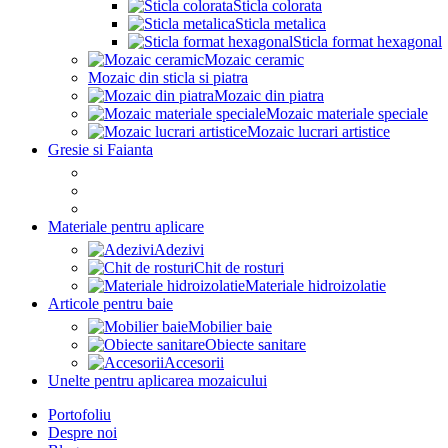
Sticla colorata
Sticla metalica
Sticla format hexagonal
Mozaic ceramic
Mozaic din sticla si piatra
Mozaic din piatra
Mozaic materiale speciale
Mozaic lucrari artistice
Gresie si Faianta
Materiale pentru aplicare
Adezivi
Chit de rosturi
Materiale hidroizolatie
Articole pentru baie
Mobilier baie
Obiecte sanitare
Accesorii
Unelte pentru aplicarea mozaicului
Portofoliu
Despre noi