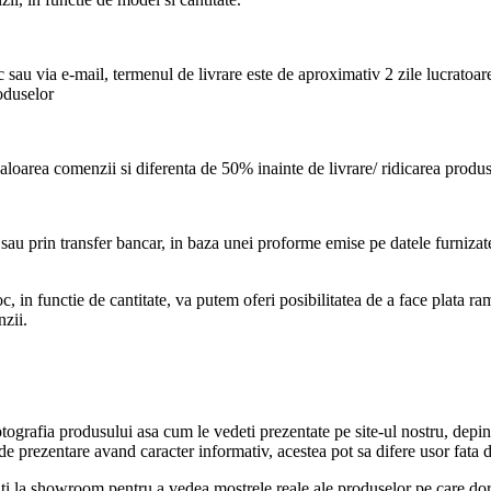
 sau via e-mail, termenul de livrare este de aproximativ 2 zile lucratoar
roduselor
oarea comenzii si diferenta de 50% inainte de livrare/ ridicarea produs
sau prin transfer bancar, in baza unei proforme emise pe datele furnizat
oc, in functie de cantitate, va putem oferi posibilitatea de a face plat
zii.
grafia produsului asa cum le vedeti prezentate pe site-ul nostru, depind d
u de prezentare avand caracter informativ, acestea pot sa difere usor fata 
i la showroom pentru a vedea mostrele reale ale produselor pe care dori