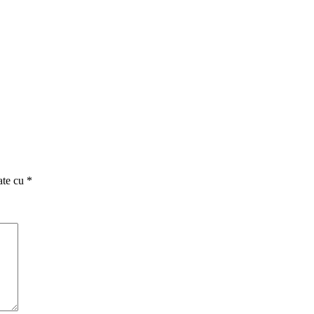
ate cu
*