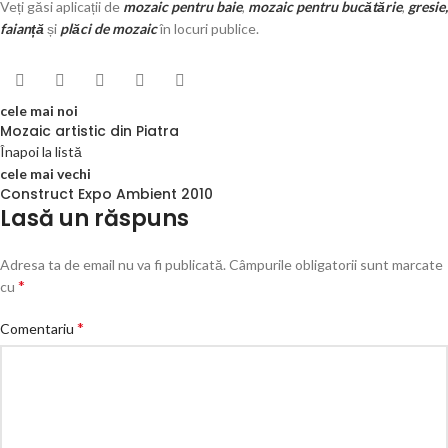
Veți găsi aplicații de
mozaic pentru baie
,
mozaic pentru bucătărie
,
gresie,
faianță
și
plăci de mozaic
în locuri publice.
cele mai noi
Mozaic artistic din Piatra
Înapoi la listă
cele mai vechi
Construct Expo Ambient 2010
Lasă un răspuns
Adresa ta de email nu va fi publicată.
Câmpurile obligatorii sunt marcate
*
cu
*
Comentariu