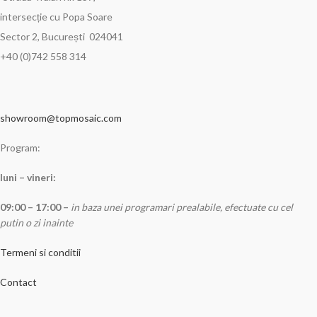
intersecție cu Popa Soare
Sector 2, București 024041
+40 (0)742 558 314
showroom@topmosaic.com
Program:
luni – vineri:
09:00 – 17:00 –
in baza unei programari prealabile, efectuate cu cel
putin o zi inainte
Termeni si conditii
Contact