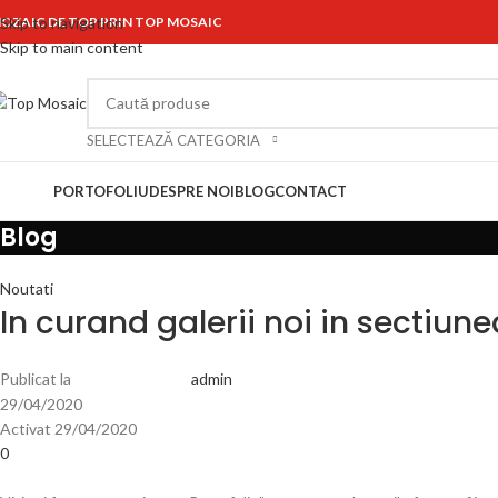
OZAIC DE TOP PRIN TOP MOSAIC
Skip to navigation
Skip to main content
SELECTEAZĂ CATEGORIA
ategorii
PORTOFOLIU
DESPRE NOI
BLOG
CONTACT
Blog
Noutati
In curand galerii noi in sectiune
Publicat la
admin
29/04/2020
Activat 29/04/2020
0