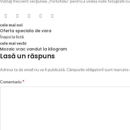
Vizitaţi frecvent secţiunea „Portofoliu” pentru a vedea noile fotografii cu
cele mai noi
Oferta speciala de vara
Înapoi la listă
cele mai vechi
Mozaic vrac vandut la kilogram
Lasă un răspuns
Adresa ta de email nu va fi publicată.
Câmpurile obligatorii sunt marcate
*
Comentariu