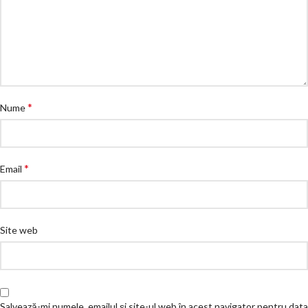
*
Nume
*
Email
Site web
Salvează-mi numele, emailul și site-ul web în acest navigator pentru data