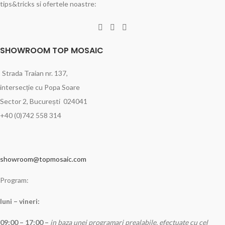
tips&tricks si ofertele noastre:
SHOWROOM TOP MOSAIC
Strada Traian nr. 137,
intersecție cu Popa Soare
Sector 2, București 024041
+40 (0)742 558 314
showroom@topmosaic.com
Program:
luni – vineri:
09:00 – 17:00 –
in baza unei programari prealabile, efectuate cu cel