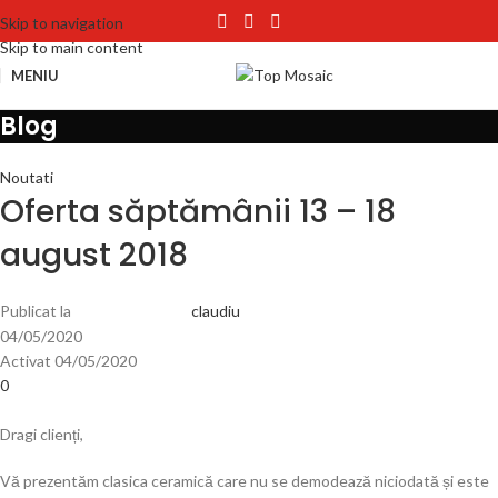
Skip to navigation
Skip to main content
MENIU
Blog
Noutati
Oferta săptămânii 13 – 18
august 2018
Publicat la
claudiu
04/05/2020
Activat 04/05/2020
0
Dragi clienți,
Vă prezentăm clasica ceramică care nu se demodează niciodată și este