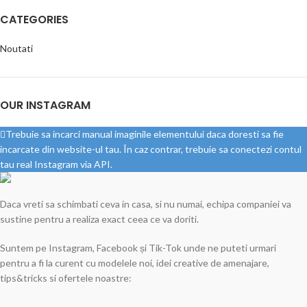
CATEGORIES
Noutati
OUR INSTAGRAM
Trebuie sa incarci manual imaginile elementului daca doresti sa fie
incarcate din website-ul tau. În caz contrar, trebuie sa conectezi contul
tau real Instagram via API.
Daca vreti sa schimbati ceva in casa, si nu numai, echipa companiei va
sustine pentru a realiza exact ceea ce va doriti.
Suntem pe Instagram, Facebook și Tik-Tok unde ne puteti urmari
pentru a fi la curent cu modelele noi, idei creative de amenajare,
tips&tricks si ofertele noastre: