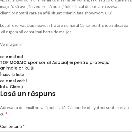
mașină, să aveți în vedere că puteți folosi locul de parcare rezevat
clienților noștrii care se află situat chiar în fața showroom-ului.
Locul rezervat Dumneavoastră are numărul 15 iar pentru identificarea
vă rugăm să consultați harta de mai jos.
Vă mulțumim.
cele mai noi
TOP MOSAIC sponsor al Asociației pentru protecția
animalelor ROBI
Înapoi la listă
cele mai vechi
Info Clienți
Lasă un răspuns
Adresa ta de email nu va fi publicată.
Câmpurile obligatorii sunt marcate
*
cu
*
Comentariu