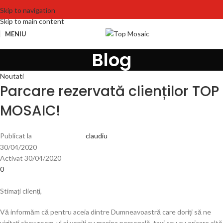
Skip to navigation
Skip to main content
MENIU
Blog
Noutati
Parcare rezervată clienților TOP
MOSAIC!
Publicat la
claudiu
30/04/2020
Activat 30/04/2020
0
Stimați clienți,
Vă informăm că pentru aceia dintre Dumneavoastră care doriți să ne
vizitați showroom-ul și veniți cu mașina personală, taxi sau cu oricare altă