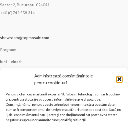
Sector 2, București 024041
+40 (0)742 558 314
showroom@topmosaic.com
Program:
luni – vineri:
09:00 – 17:00 –
in baza unei programari prealabile, efectuate cu cel
Administrează consimțămintele
putin o zi inainte
pentru cookie-uri
Termeni si conditii
Pentru a oferi cea mai bună experiență, folosim tehnologii, cum ar fi cookie-
uri, pentru a stoca și/sau accesa informațiile despre dispozitive.
Contact
Consimțământul pentru aceste tehnologii ne permite să procesăm date,
cum ar fi comportamentul de navigare sau ID-uri unice pe acest site. Dacă nu
îți dai consimțământul sau îți retragi consimțământul dat poate avea afecte
negative asupra unor anumite funcționalități și funcții.