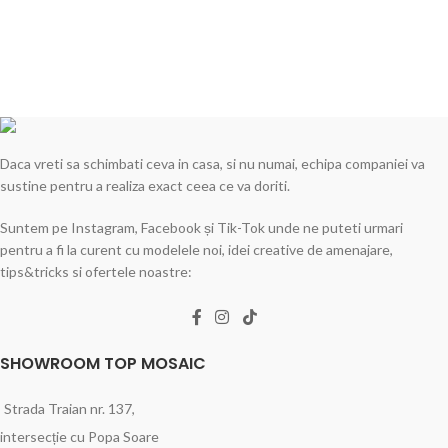
Bai
Daca vreti sa schimbati ceva in casa, si nu numai, echipa companiei va
sustine pentru a realiza exact ceea ce va doriti.
Suntem pe Instagram, Facebook și Tik-Tok unde ne puteti urmari
pentru a fi la curent cu modelele noi, idei creative de amenajare,
tips&tricks si ofertele noastre:
SHOWROOM TOP MOSAIC
Strada Traian nr. 137,
intersecție cu Popa Soare