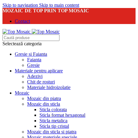
Skip to navigation
Skip to main content
MOZAIC DE TOP PRIN TOP MOSAIC
Contact
Selectează categoria
Gresie si Faianta
Faianta
Gresie
Materiale pentru aplicare
Adezivi
Chit de rosturi
Materiale hidroizolatie
Mozaic
Mozaic din piatra
Mozaic din sticla
Sticla colorata
Sticla format hexagonal
Sticla metalica
Sticla tip cristal
Mozaic din sticla si piatra
Mozaic materiale speciale