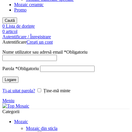
Mozaic ceramic
Promo
Caută
0
Lista de dorințe
0
articol
Autentificare / Înregistrare
Autentificare
Creați un cont
Nume utilizator sau adresă email
*
Obligatoriu
Parola
*
Obligatoriu
Logare
Ți-ai uitat parola?
Ține-mă minte
Meniu
Categorii
Mozaic
Mozaic din sticla