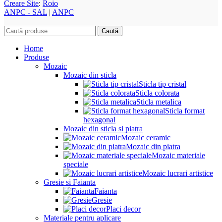
Creare Site
:
Roio
ANPC - SAL
|
ANPC
Caută
Home
Produse
Mozaic
Mozaic din sticla
Sticla tip cristal
Sticla colorata
Sticla metalica
Sticla format
hexagonal
Mozaic din sticla si piatra
Mozaic ceramic
Mozaic din piatra
Mozaic materiale
speciale
Mozaic lucrari artistice
Gresie si Faianta
Faianta
Gresie
Placi decor
Materiale pentru aplicare