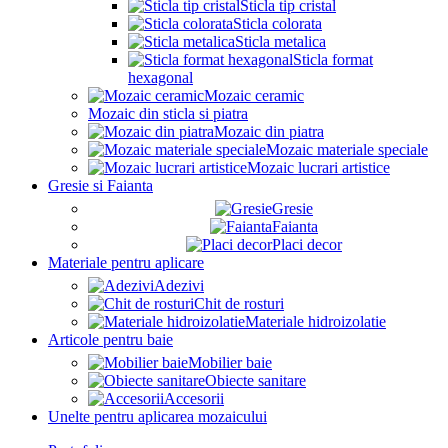
Sticla tip cristal
Sticla colorata
Sticla metalica
Sticla format
hexagonal
Mozaic ceramic
Mozaic din sticla si piatra
Mozaic din piatra
Mozaic materiale speciale
Mozaic lucrari artistice
Gresie si Faianta
Gresie
Faianta
Placi decor
Materiale pentru aplicare
Adezivi
Chit de rosturi
Materiale hidroizolatie
Articole pentru baie
Mobilier baie
Obiecte sanitare
Accesorii
Unelte pentru aplicarea mozaicului