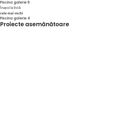
Piscina galerie 6
Înapoi la listă
cele mai vechi
Piscina galerie 4
Proiecte asemănătoare
Aqua & piscine
Piscina galerie 9
Aqua & piscine
Piscina galerie 8
Aqua & piscine
Piscina galerie 7