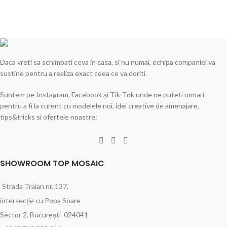
Aqua & piscine
Piscina galerie 1
Daca vreti sa schimbati ceva in casa, si nu numai, echipa companiei va
sustine pentru a realiza exact ceea ce va doriti.
Suntem pe Instagram, Facebook și Tik-Tok unde ne puteti urmari
pentru a fi la curent cu modelele noi, idei creative de amenajare,
tips&tricks si ofertele noastre:
SHOWROOM TOP MOSAIC
Strada Traian nr. 137,
intersecție cu Popa Soare
Sector 2, București 024041