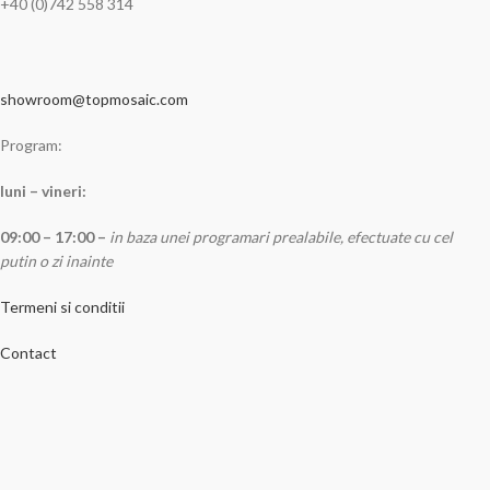
+40 (0)742 558 314
showroom@topmosaic.com
Program:
luni – vineri:
09:00 – 17:00 –
in baza unei programari prealabile, efectuate cu cel
putin o zi inainte
Termeni si conditii
Contact