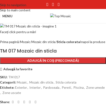
Skip to navigation
Skip to main content
MENIU
Faceți click pentru a mări
Prima pagină
Mozaic
Mozaic din sticla
Sticla colorata
Inapoi la produse
TM 017 Mozaic din sticla
ADAUGĂ ÎN COȘ (PRECOMADĂ)
Adaugă la favorite
SKU:
TM 017
Categorii:
Mozaic
,
Mozaic din sticla
,
Sticla colorata
Etichete:
Exterior
,
Interior
,
Pardoseala
,
Pereti
,
Piscina
,
Zone umede
,
Zone uscate
Share: