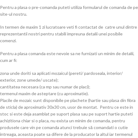
Pentru a plasa o pre-comanda puteti utiliza formularul de comanda de pe
site-ul nostru.
In termen de maxim 1 zi lucratoare veti fi contactat de catre unul dintre
reprezentantii nostri pentru stabili impreuna detalii unei posibile
comenzi.
Pentru a plasa comanda este nevoie sa ne furnizati un minim de detalii,
cum ar fi:
zona unde doriti sa aplicati mozaicul (pereti/ pardoseala, interior/
exterior, zone umede/ uscate);
cantitatea necesara (ca mp sau numar de placi);
termenul maxim de asteptare (cu aproximatie).
Placile de mozaic sunt disponibile pe plachete (hartie sau plasa din fibra
de sticla) de aproximativ 30x30 cm, usor de montat. Pentru ce este in
stoc si este deja asamblat pe suport plasa sau pe suport hartie puteti
achizitiona chiar si o placa, nu exista un minim de comanda, pentru
produsele care vin pe comanda atunci trebuie să comandati o cutie
intreaga, aceasta poate sa difere de la producator la altul iar termenul