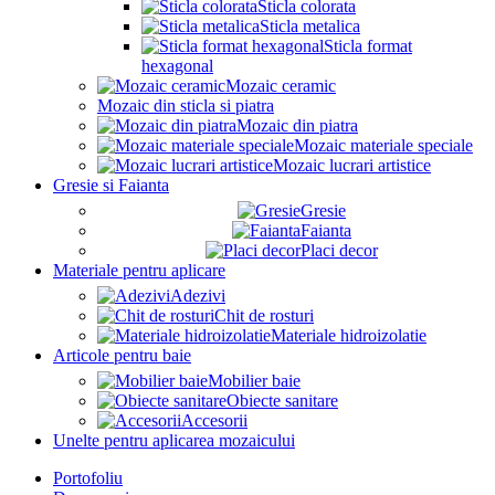
Sticla colorata
Sticla metalica
Sticla format
hexagonal
Mozaic ceramic
Mozaic din sticla si piatra
Mozaic din piatra
Mozaic materiale speciale
Mozaic lucrari artistice
Gresie si Faianta
Gresie
Faianta
Placi decor
Materiale pentru aplicare
Adezivi
Chit de rosturi
Materiale hidroizolatie
Articole pentru baie
Mobilier baie
Obiecte sanitare
Accesorii
Unelte pentru aplicarea mozaicului
Portofoliu