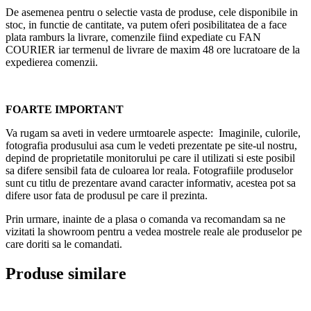
De asemenea pentru o selectie vasta de produse, cele disponibile in
stoc, in functie de cantitate, va putem oferi posibilitatea de a face
plata ramburs la livrare, comenzile fiind expediate cu FAN
COURIER iar termenul de livrare de maxim 48 ore lucratoare de la
expedierea comenzii.
FOARTE IMPORTANT
Va rugam sa aveti in vedere urmtoarele aspecte: Imaginile, culorile,
fotografia produsului asa cum le vedeti prezentate pe site-ul nostru,
depind de proprietatile monitorului pe care il utilizati si este posibil
sa difere sensibil fata de culoarea lor reala. Fotografiile produselor
sunt cu titlu de prezentare avand caracter informativ, acestea pot sa
difere usor fata de produsul pe care il prezinta.
Prin urmare, inainte de a plasa o comanda va recomandam sa ne
vizitati la showroom pentru a vedea mostrele reale ale produselor pe
care doriti sa le comandati.
Produse similare