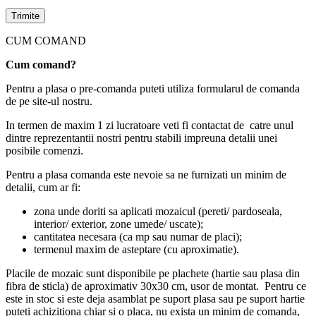
CUM COMAND
Cum comand?
Pentru a plasa o pre-comanda puteti utiliza formularul de comanda
de pe site-ul nostru.
In termen de maxim 1 zi lucratoare veti fi contactat de catre unul
dintre reprezentantii nostri pentru stabili impreuna detalii unei
posibile comenzi.
Pentru a plasa comanda este nevoie sa ne furnizati un minim de
detalii, cum ar fi:
zona unde doriti sa aplicati mozaicul (pereti/ pardoseala,
interior/ exterior, zone umede/ uscate);
cantitatea necesara (ca mp sau numar de placi);
termenul maxim de asteptare (cu aproximatie).
Placile de mozaic sunt disponibile pe plachete (hartie sau plasa din
fibra de sticla) de aproximativ 30x30 cm, usor de montat. Pentru ce
este in stoc si este deja asamblat pe suport plasa sau pe suport hartie
puteti achizitiona chiar si o placa, nu exista un minim de comanda,