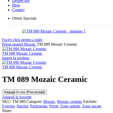
Despre noi
Blog
Contact
Oferte Speciale
Faceți click pentru a mări
Prima pagină
Mozaic
TM 089 Mozaic Ceramic
TM 088 Mozaic Ceramic
Inapoi la produse
TM 090 Mozaic Ceramic
TM 089 Mozaic Ceramic
Adaugă în coș (Precomadă)
Adaugă la favorite
SKU:
TM 089
Categorii:
Mozaic
,
Mozaic ceramic
Etichete:
Exterior
,
Interior
,
Pardoseala
,
Pereti
,
Zone umede
,
Zone uscate
Share: