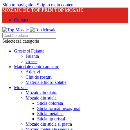
Skip to navigation
Skip to main content
MOZAIC DE TOP PRIN TOP MOSAIC
Contact
Selectează categoria
Gresie si Faianta
Faianta
Gresie
Materiale pentru aplicare
Adezivi
Chit de rosturi
Materiale hidroizolatie
Mozaic
Mozaic din piatra
Mozaic din sticla
Sticla colorata
Sticla format hexagonal
Sticla metalica
Sticla tip cristal
Mozaic din sticla si piatra
Mozaic materiale speciale