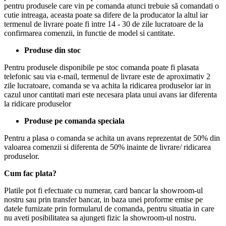
pentru produsele care vin pe comanda atunci trebuie să comandati o
cutie intreaga, aceasta poate sa difere de la producator la altul iar
termenul de livrare poate fi intre 14 - 30 de zile lucratoare de la
confirmarea comenzii, in functie de model si cantitate.
Produse din stoc
Pentru produsele disponibile pe stoc comanda poate fi plasata
telefonic sau via e-mail, termenul de livrare este de aproximativ 2
zile lucratoare, comanda se va achita la ridicarea produselor iar in
cazul unor cantitati mari este necesara plata unui avans iar diferenta
la ridicare produselor
Produse pe comanda speciala
Pentru a plasa o comanda se achita un avans reprezentat de 50% din
valoarea comenzii si diferenta de 50% inainte de livrare/ ridicarea
produselor.
Cum fac plata?
Platile pot fi efectuate cu numerar, card bancar la showroom-ul
nostru sau prin transfer bancar, in baza unei proforme emise pe
datele furnizate prin formularul de comanda, pentru situatia in care
nu aveti posibilitatea sa ajungeti fizic la showroom-ul nostru.