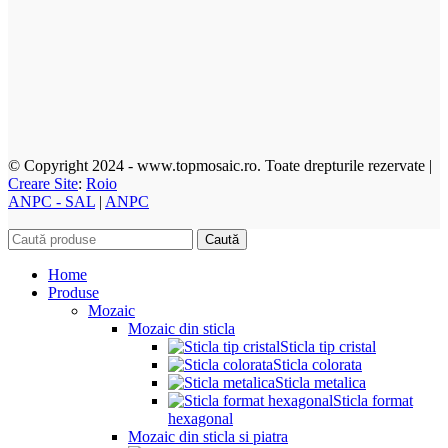
© Copyright 2024 - www.topmosaic.ro. Toate drepturile rezervate |
Creare Site
:
Roio
ANPC - SAL
|
ANPC
Caută
Home
Produse
Mozaic
Mozaic din sticla
Sticla tip cristal
Sticla colorata
Sticla metalica
Sticla format
hexagonal
Mozaic din sticla si piatra