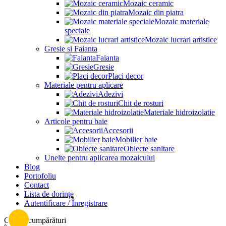
Mozaic ceramic
Mozaic din piatra
Mozaic materiale
speciale
Mozaic lucrari artistice
Gresie si Faianta
Faianta
Gresie
Placi decor
Materiale pentru aplicare
Adezivi
Chit de rosturi
Materiale hidroizolatie
Articole pentru baie
Accesorii
Mobilier baie
Obiecte sanitare
Unelte pentru aplicarea mozaicului
Blog
Portofoliu
Contact
Lista de dorințe
Autentificare / Înregistrare
Cos de cumpărături