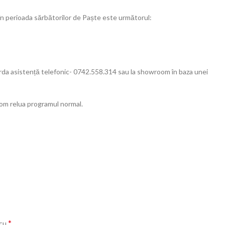
în perioada sărbătorilor de Paște este următorul:
 asistență telefonic- 0742.558.314 sau la showroom în baza unei
om relua programul normal.
*
 cu