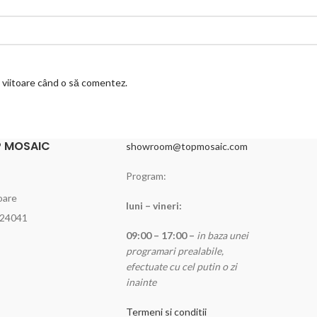
a viitoare când o să comentez.
 MOSAIC
showroom@topmosaic.com
Program:
oare
luni – vineri:
024041
09:00 – 17:00 –
in baza unei
programari prealabile,
efectuate cu cel putin o zi
inainte
Termeni si conditii