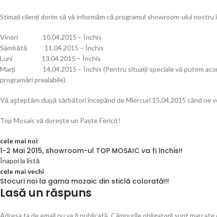
Stimați clienți dorim să vă informăm că programul showroom-ului nostru 
Vineri 10.04.2015 – Închis
Sâmbătă 11.04.2015 – Închis
Luni 13.04.2015 – Închis
Marți 14.04.2015 – Închis (Pentru situații speciale vă putem acorda
programări prealabile).
Vă aşteptăm după sărbători începând de Miercuri 15.04.2015 când ne v
Top Mosaic vă dorește un Paște Fericit!
cele mai noi
1-2 Mai 2015, showroom-ul TOP MOSAIC va fi închis!!
Înapoi la listă
cele mai vechi
Stocuri noi la gama mozaic din sticlă colorată!!!
Lasă un răspuns
Adresa ta de email nu va fi publicată.
Câmpurile obligatorii sunt marcate