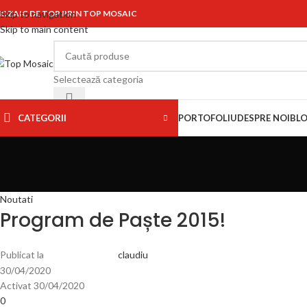
OZAIC DE TOP PRIN TOP MOSAIC
Skip to navigation
Skip to main content
Selectează categoria
CATEGORII
PORTOFOLIU
DESPRE NOI
BL
Noutati
Program de Paște 2015!
Publicat la
claudiu
30/04/2020
Activat 30/04/2020
0