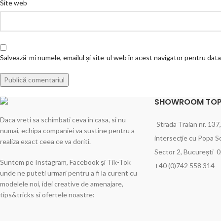
Site web
Salvează-mi numele, emailul și site-ul web în acest navigator pentru dat
SHOWROOM TOP
Daca vreti sa schimbati ceva in casa, si nu
Strada Traian nr. 137,
numai, echipa companiei va sustine pentru a
intersecție cu Popa S
realiza exact ceea ce va doriti.
Sector 2, București 
Suntem pe Instagram, Facebook și Tik-Tok
+40 (0)742 558 314
unde ne puteti urmari pentru a fi la curent cu
modelele noi, idei creative de amenajare,
tips&tricks si ofertele noastre: