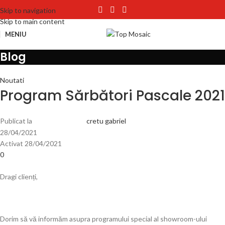
Skip to navigation
Skip to main content
MENIU
Blog
Noutati
Program Sărbători Pascale 2021
Publicat la
cretu gabriel
28/04/2021
Activat 28/04/2021
0
Dragi clienți,
Dorim să vă informăm asupra programului special al showroom-ului