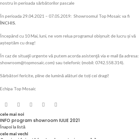
nostru în perioada sărbătorilor pascale
În perioada 29.04.2021 – 07.05.2019: Showroomul Top Mosaic va fi
ÎNCHIS
.
Începând cu 10 Mai, luni, ne vom relua programul obișnuit de lucru și vă
așteptăm cu drag!
În caz de situaţii urgente vă putem acorda asistenţă via e-mail (la adresa:
showroom@topmosaic.com) sau telefonic (mobil: 0742.558.314).
Sărbători fericite, pline de lumină alături de toți cei dragi!
Echipa Top Mosaic
cele mai noi
INFO program showroom IULIE 2021
Înapoi la listă
cele mai vechi