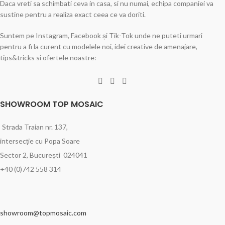
Daca vreti sa schimbati ceva in casa, si nu numai, echipa companiei va
sustine pentru a realiza exact ceea ce va doriti.
Suntem pe Instagram, Facebook și Tik-Tok unde ne puteti urmari
pentru a fi la curent cu modelele noi, idei creative de amenajare,
tips&tricks si ofertele noastre:
SHOWROOM TOP MOSAIC
Strada Traian nr. 137,
intersecție cu Popa Soare
Sector 2, București 024041
+40 (0)742 558 314
showroom@topmosaic.com