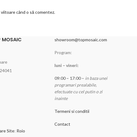
a viitoare când o să comentez.
 MOSAIC
showroom@topmosaic.com
Program:
oare
luni – vineri:
024041
09:00 – 17:00 –
in baza unei
programari prealabile,
efectuate cu cel putin o zi
inainte
Termeni si conditii
Contact
are Site
:
Roio