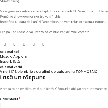
Stimați clienți,
Vă rugăm să aveți în vedere faptul că în perioada 30 Noiembrie – 3 Decembr
Românie showroom-ul nostru va fi închis.
Începând cu data de Luni, 4 Decembrie, ne vom relua programul normal.
Echipa Top Mosaic, vă urează să vă bucurați de mini-vacanță!
cele mai noi
Mozaic Appiani!
Înapoi la listă
cele mai vechi
Vineri 17 Noiembrie ziua plină de culoare la TOP MOSAIC
Lasă un răspuns
Adresa ta de email nu va fi publicată.
Câmpurile obligatorii sunt marcate
*
Comentariu