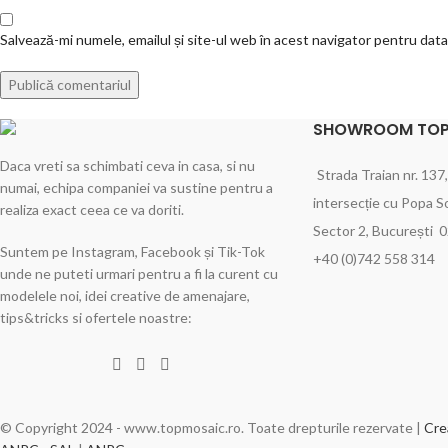
Salvează-mi numele, emailul și site-ul web în acest navigator pentru dat
SHOWROOM TOP
Daca vreti sa schimbati ceva in casa, si nu
Strada Traian nr. 137,
numai, echipa companiei va sustine pentru a
intersecție cu Popa S
realiza exact ceea ce va doriti.
Sector 2, București 
Suntem pe Instagram, Facebook și Tik-Tok
+40 (0)742 558 314
unde ne puteti urmari pentru a fi la curent cu
modelele noi, idei creative de amenajare,
tips&tricks si ofertele noastre:
© Copyright 2024 - www.topmosaic.ro. Toate drepturile rezervate |
Cre