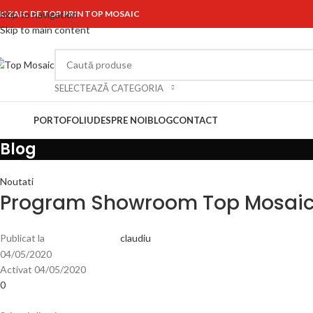
OZAIC DE TOP PRIN TOP MOSAIC
Skip to navigation
Skip to main content
SELECTEAZĂ CATEGORIA
ategorii
PORTOFOLIU
DESPRE NOI
BLOG
CONTACT
Blog
Noutati
Program Showroom Top Mosaic 
Publicat la
claudiu
04/05/2020
Activat 04/05/2020
0