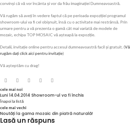
convinși că vă vor încânta și vor da frâu imaginației Dumneavoastră.
Vă rugăm să aveți în vedere faptul că pe perioada expoziției programul
showroom-ului va fi cel obișnuit, însă cu o activitate mai restrânsă. Prin
urmare pentru a vă prezenta o gamă cât mai variată de modele de
mozaic, echipa TOP MOSAIC vă așteapă la expoziție.
Detalii, invitație online pentru accesul dumneavoastră facil și gratuit. (
Vă
rugăm dați click aici pentru invitație
)
Vă așteptăm cu drag!
cele mai noi
Luni 14.04.2014 Showroom-ul va fi închis
Înapoi la listă
cele mai vechi
Noutăți la gama mozaic din piatră naturală!
Lasă un răspuns