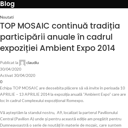
Blog
Noutati
TOP MOSAIC continuă tradiția
participării anuale în cadrul
expoziției Ambient Expo 2014
Publicat la
claudiu
30/04/2020
Activat 30/04/2020
0
Echipa TOP MOSAIC are deosebita plăcere să vă invite în perioada 10
APRILIE – 13 APRILIE 2014 la expoziția anuală “Ambient Expo” care are
loc în cadrul Complexului expozițional Romexpo.
Vă așteptăm la standul nostru, A9, localizat la parterul Pavilionului
Central (Pavilion A) unde și pentru această ediție am pregătit pentru
Dumneavoastră o serie de noutăți în materie de mozaic, care suntem