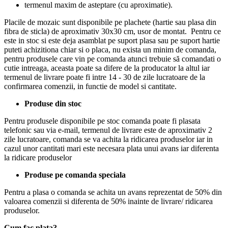
termenul maxim de asteptare (cu aproximatie).
Placile de mozaic sunt disponibile pe plachete (hartie sau plasa din
fibra de sticla) de aproximativ 30x30 cm, usor de montat. Pentru ce
este in stoc si este deja asamblat pe suport plasa sau pe suport hartie
puteti achizitiona chiar si o placa, nu exista un minim de comanda,
pentru produsele care vin pe comanda atunci trebuie să comandati o
cutie intreaga, aceasta poate sa difere de la producator la altul iar
termenul de livrare poate fi intre 14 - 30 de zile lucratoare de la
confirmarea comenzii, in functie de model si cantitate.
Produse din stoc
Pentru produsele disponibile pe stoc comanda poate fi plasata
telefonic sau via e-mail, termenul de livrare este de aproximativ 2
zile lucratoare, comanda se va achita la ridicarea produselor iar in
cazul unor cantitati mari este necesara plata unui avans iar diferenta
la ridicare produselor
Produse pe comanda speciala
Pentru a plasa o comanda se achita un avans reprezentat de 50% din
valoarea comenzii si diferenta de 50% inainte de livrare/ ridicarea
produselor.
Cum fac plata?