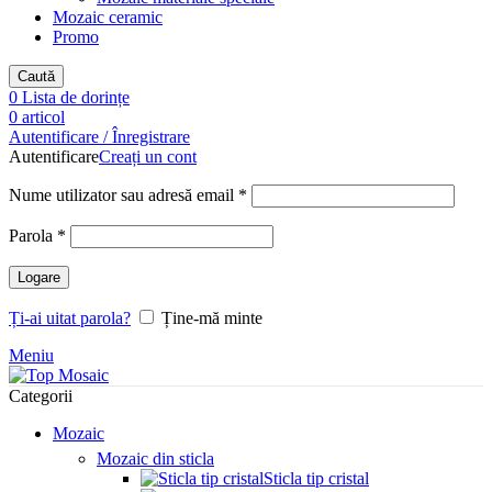
Mozaic ceramic
Promo
Caută
0
Lista de dorințe
0
articol
Autentificare / Înregistrare
Autentificare
Creați un cont
Obligatoriu
Nume utilizator sau adresă email
*
Obligatoriu
Parola
*
Logare
Ți-ai uitat parola?
Ține-mă minte
Meniu
Categorii
Mozaic
Mozaic din sticla
Sticla tip cristal