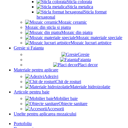
Sticla colorata
Sticla metalica
Sticla format
hexagonal
Mozaic ceramic
Mozaic din sticla si piatra
Mozaic din piatra
Mozaic materiale speciale
Mozaic lucrari artistice
Gresie si Faianta
Gresie
Faianta
Placi decor
Materiale pentru aplicare
Adezivi
Chit de rosturi
Materiale hidroizolatie
Articole pentru baie
Mobilier baie
Obiecte sanitare
Accesorii
Unelte pentru aplicarea mozaicului
Portofoliu