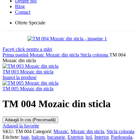
Despre noi
Blog
Contact
Oferte Speciale
Faceți click pentru a mări
Prima pagină
Mozaic
Mozaic din sticla
Sticla colorata
TM 004
Mozaic din sticla
TM 003 Mozaic din sticla
Inapoi la produse
TM 005 Mozaic din sticla
TM 004 Mozaic din sticla
Adaugă în coș (Precomadă)
Adaugă la favorite
SKU:
TM 004
Categorii:
Mozaic
,
Mozaic din sticla
,
Sticla colorata
Etichete:
baie
,
balcon
,
bucatarie
,
Exterior
,
hol
,
Interior
,
Pardoseala
,