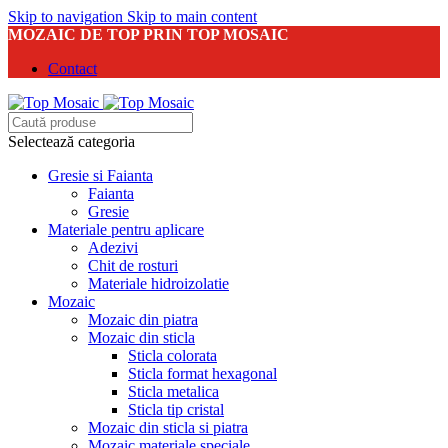
Skip to navigation
Skip to main content
MOZAIC DE TOP PRIN TOP MOSAIC
Contact
Selectează categoria
Gresie si Faianta
Faianta
Gresie
Materiale pentru aplicare
Adezivi
Chit de rosturi
Materiale hidroizolatie
Mozaic
Mozaic din piatra
Mozaic din sticla
Sticla colorata
Sticla format hexagonal
Sticla metalica
Sticla tip cristal
Mozaic din sticla si piatra
Mozaic materiale speciale