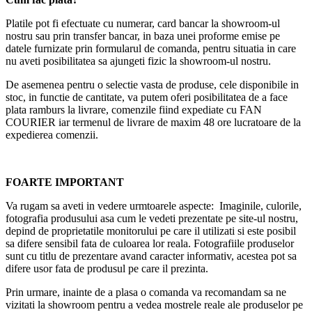
Platile pot fi efectuate cu numerar, card bancar la showroom-ul
nostru sau prin transfer bancar, in baza unei proforme emise pe
datele furnizate prin formularul de comanda, pentru situatia in care
nu aveti posibilitatea sa ajungeti fizic la showroom-ul nostru.
De asemenea pentru o selectie vasta de produse, cele disponibile in
stoc, in functie de cantitate, va putem oferi posibilitatea de a face
plata ramburs la livrare, comenzile fiind expediate cu FAN
COURIER iar termenul de livrare de maxim 48 ore lucratoare de la
expedierea comenzii.
FOARTE IMPORTANT
Va rugam sa aveti in vedere urmtoarele aspecte: Imaginile, culorile,
fotografia produsului asa cum le vedeti prezentate pe site-ul nostru,
depind de proprietatile monitorului pe care il utilizati si este posibil
sa difere sensibil fata de culoarea lor reala. Fotografiile produselor
sunt cu titlu de prezentare avand caracter informativ, acestea pot sa
difere usor fata de produsul pe care il prezinta.
Prin urmare, inainte de a plasa o comanda va recomandam sa ne
vizitati la showroom pentru a vedea mostrele reale ale produselor pe