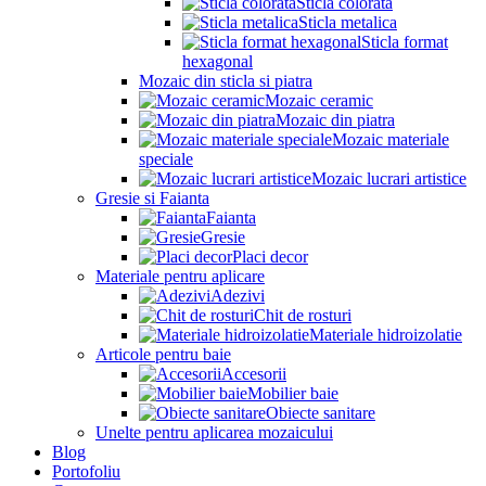
Sticla colorata
Sticla metalica
Sticla format
hexagonal
Mozaic din sticla si piatra
Mozaic ceramic
Mozaic din piatra
Mozaic materiale
speciale
Mozaic lucrari artistice
Gresie si Faianta
Faianta
Gresie
Placi decor
Materiale pentru aplicare
Adezivi
Chit de rosturi
Materiale hidroizolatie
Articole pentru baie
Accesorii
Mobilier baie
Obiecte sanitare
Unelte pentru aplicarea mozaicului
Blog
Portofoliu