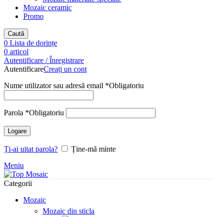
Mozaic ceramic
Promo
Caută
0
Lista de dorințe
0
articol
Autentificare / Înregistrare
Autentificare
Creați un cont
Nume utilizator sau adresă email
*
Obligatoriu
Parola
*
Obligatoriu
Logare
Ți-ai uitat parola?
Ține-mă minte
Meniu
Categorii
Mozaic
Mozaic din sticla