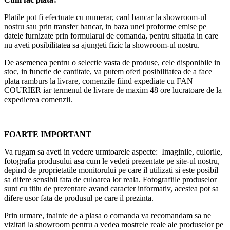
Platile pot fi efectuate cu numerar, card bancar la showroom-ul
nostru sau prin transfer bancar, in baza unei proforme emise pe
datele furnizate prin formularul de comanda, pentru situatia in care
nu aveti posibilitatea sa ajungeti fizic la showroom-ul nostru.
De asemenea pentru o selectie vasta de produse, cele disponibile in
stoc, in functie de cantitate, va putem oferi posibilitatea de a face
plata ramburs la livrare, comenzile fiind expediate cu FAN
COURIER iar termenul de livrare de maxim 48 ore lucratoare de la
expedierea comenzii.
FOARTE IMPORTANT
Va rugam sa aveti in vedere urmtoarele aspecte: Imaginile, culorile,
fotografia produsului asa cum le vedeti prezentate pe site-ul nostru,
depind de proprietatile monitorului pe care il utilizati si este posibil
sa difere sensibil fata de culoarea lor reala. Fotografiile produselor
sunt cu titlu de prezentare avand caracter informativ, acestea pot sa
difere usor fata de produsul pe care il prezinta.
Prin urmare, inainte de a plasa o comanda va recomandam sa ne
vizitati la showroom pentru a vedea mostrele reale ale produselor pe