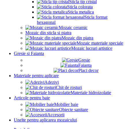
Sticla tip cristal
Sticla colorata
Sticla metalica
Sticla format
hexagonal
Mozaic ceramic
Mozaic din sticla si piatra
Mozaic din piatra
Mozaic materiale speciale
Mozaic lucrari artistice
Gresie si Faianta
Gresie
Faianta
Placi decor
Materiale pentru aplicare
Adezivi
Chit de rosturi
Materiale hidroizolatie
Articole pentru baie
Mobilier baie
Obiecte sanitare
Accesorii
Unelte pentru aplicarea mozaicului