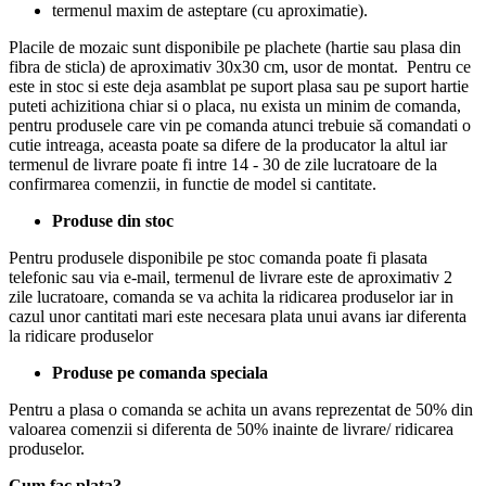
termenul maxim de asteptare (cu aproximatie).
Placile de mozaic sunt disponibile pe plachete (hartie sau plasa din
fibra de sticla) de aproximativ 30x30 cm, usor de montat. Pentru ce
este in stoc si este deja asamblat pe suport plasa sau pe suport hartie
puteti achizitiona chiar si o placa, nu exista un minim de comanda,
pentru produsele care vin pe comanda atunci trebuie să comandati o
cutie intreaga, aceasta poate sa difere de la producator la altul iar
termenul de livrare poate fi intre 14 - 30 de zile lucratoare de la
confirmarea comenzii, in functie de model si cantitate.
Produse din stoc
Pentru produsele disponibile pe stoc comanda poate fi plasata
telefonic sau via e-mail, termenul de livrare este de aproximativ 2
zile lucratoare, comanda se va achita la ridicarea produselor iar in
cazul unor cantitati mari este necesara plata unui avans iar diferenta
la ridicare produselor
Produse pe comanda speciala
Pentru a plasa o comanda se achita un avans reprezentat de 50% din
valoarea comenzii si diferenta de 50% inainte de livrare/ ridicarea
produselor.
Cum fac plata?