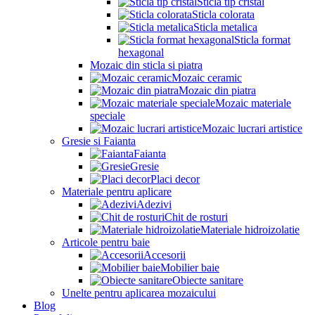
Sticla tip cristal
Sticla colorata
Sticla metalica
Sticla format
hexagonal
Mozaic din sticla si piatra
Mozaic ceramic
Mozaic din piatra
Mozaic materiale
speciale
Mozaic lucrari artistice
Gresie si Faianta
Faianta
Gresie
Placi decor
Materiale pentru aplicare
Adezivi
Chit de rosturi
Materiale hidroizolatie
Articole pentru baie
Accesorii
Mobilier baie
Obiecte sanitare
Unelte pentru aplicarea mozaicului
Blog