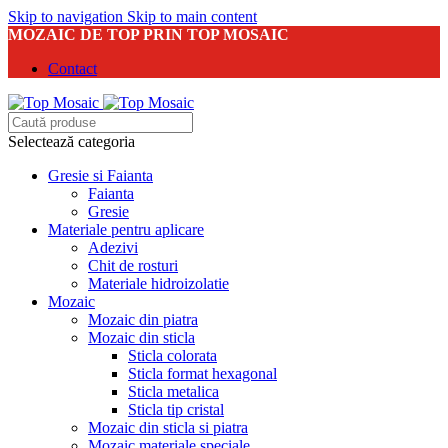
Skip to navigation
Skip to main content
MOZAIC DE TOP PRIN TOP MOSAIC
Contact
Selectează categoria
Gresie si Faianta
Faianta
Gresie
Materiale pentru aplicare
Adezivi
Chit de rosturi
Materiale hidroizolatie
Mozaic
Mozaic din piatra
Mozaic din sticla
Sticla colorata
Sticla format hexagonal
Sticla metalica
Sticla tip cristal
Mozaic din sticla si piatra
Mozaic materiale speciale