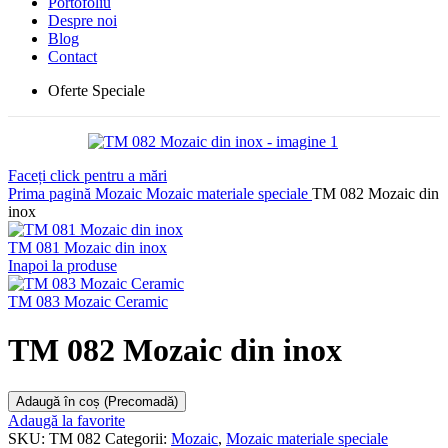
Portofoliu
Despre noi
Blog
Contact
Oferte Speciale
Faceți click pentru a mări
Prima pagină
Mozaic
Mozaic materiale speciale
TM 082 Mozaic din
inox
TM 081 Mozaic din inox
Inapoi la produse
TM 083 Mozaic Ceramic
TM 082 Mozaic din inox
Adaugă în coș (Precomadă)
Adaugă la favorite
SKU:
TM 082
Categorii:
Mozaic
,
Mozaic materiale speciale