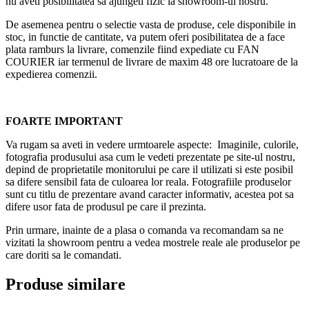
nu aveti posibilitatea sa ajungeti fizic la showroom-ul nostru.
De asemenea pentru o selectie vasta de produse, cele disponibile in
stoc, in functie de cantitate, va putem oferi posibilitatea de a face
plata ramburs la livrare, comenzile fiind expediate cu FAN
COURIER iar termenul de livrare de maxim 48 ore lucratoare de la
expedierea comenzii.
FOARTE IMPORTANT
Va rugam sa aveti in vedere urmtoarele aspecte: Imaginile, culorile,
fotografia produsului asa cum le vedeti prezentate pe site-ul nostru,
depind de proprietatile monitorului pe care il utilizati si este posibil
sa difere sensibil fata de culoarea lor reala. Fotografiile produselor
sunt cu titlu de prezentare avand caracter informativ, acestea pot sa
difere usor fata de produsul pe care il prezinta.
Prin urmare, inainte de a plasa o comanda va recomandam sa ne
vizitati la showroom pentru a vedea mostrele reale ale produselor pe
care doriti sa le comandati.
Produse similare