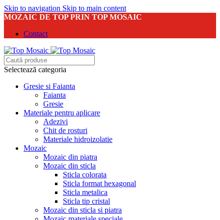
Skip to navigation
Skip to main content
MOZAIC DE TOP PRIN TOP MOSAIC
Contact
Selectează categoria
Gresie si Faianta
Faianta
Gresie
Materiale pentru aplicare
Adezivi
Chit de rosturi
Materiale hidroizolatie
Mozaic
Mozaic din piatra
Mozaic din sticla
Sticla colorata
Sticla format hexagonal
Sticla metalica
Sticla tip cristal
Mozaic din sticla si piatra
Mozaic materiale speciale