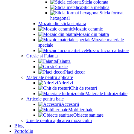
Sticla colorata
Sticla metalica
Sticla format
hexagonal
Mozaic din sticla si piatra
Mozaic ceramic
Mozaic din piatra
Mozaic materiale
speciale
Mozaic lucrari artistice
Gresie si Faianta
Faianta
Gresie
Placi decor
Materiale pentru aplicare
Adezivi
Chit de rosturi
Materiale hidroizolatie
Articole pentru baie
Accesorii
Mobilier baie
Obiecte sanitare
Unelte pentru aplicarea mozaicului
Blog
Portofoliu