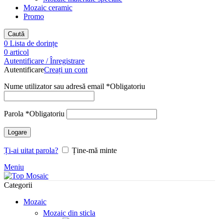
Mozaic ceramic
Promo
Caută
0
Lista de dorințe
0
articol
Autentificare / Înregistrare
Autentificare
Creați un cont
Nume utilizator sau adresă email
*
Obligatoriu
Parola
*
Obligatoriu
Logare
Ți-ai uitat parola?
Ține-mă minte
Meniu
Categorii
Mozaic
Mozaic din sticla