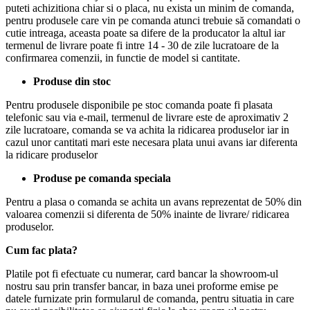
puteti achizitiona chiar si o placa, nu exista un minim de comanda,
pentru produsele care vin pe comanda atunci trebuie să comandati o
cutie intreaga, aceasta poate sa difere de la producator la altul iar
termenul de livrare poate fi intre 14 - 30 de zile lucratoare de la
confirmarea comenzii, in functie de model si cantitate.
Produse din stoc
Pentru produsele disponibile pe stoc comanda poate fi plasata
telefonic sau via e-mail, termenul de livrare este de aproximativ 2
zile lucratoare, comanda se va achita la ridicarea produselor iar in
cazul unor cantitati mari este necesara plata unui avans iar diferenta
la ridicare produselor
Produse pe comanda speciala
Pentru a plasa o comanda se achita un avans reprezentat de 50% din
valoarea comenzii si diferenta de 50% inainte de livrare/ ridicarea
produselor.
Cum fac plata?
Platile pot fi efectuate cu numerar, card bancar la showroom-ul
nostru sau prin transfer bancar, in baza unei proforme emise pe
datele furnizate prin formularul de comanda, pentru situatia in care