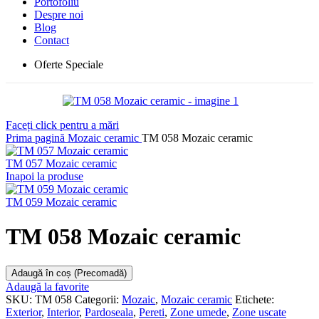
Portofoliu
Despre noi
Blog
Contact
Oferte Speciale
Faceți click pentru a mări
Prima pagină
Mozaic ceramic
TM 058 Mozaic ceramic
TM 057 Mozaic ceramic
Inapoi la produse
TM 059 Mozaic ceramic
TM 058 Mozaic ceramic
Adaugă în coș (Precomadă)
Adaugă la favorite
SKU:
TM 058
Categorii:
Mozaic
,
Mozaic ceramic
Etichete:
Exterior
,
Interior
,
Pardoseala
,
Pereti
,
Zone umede
,
Zone uscate