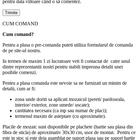
pentru data viitoare când o să comentez.
CUM COMAND
Cum comand?
Pentru a plasa o pre-comanda puteti utiliza formularul de comanda
de pe site-ul nostru.
In termen de maxim 1 zi lucratoare veti fi contactat de catre unul
dintre reprezentantii nostri pentru stabili impreuna detalii unei
posibile comenzi.
Pentru a plasa comanda este nevoie sa ne furnizati un minim de
detalii, cum ar fi:
zona unde doriti sa aplicati mozaicul (pereti/ pardoseala,
interior/ exterior, zone umede/ uscate);
cantitatea necesara (ca mp sau numar de placi);
termenul maxim de asteptare (cu aproximatie).
Placile de mozaic sunt disponibile pe plachete (hartie sau plasa din
fibra de sticla) de aproximativ 30x30 cm, usor de montat. Pentru ce
este in stoc si este deja asamblat pe suport plasa sau pe suport hartie