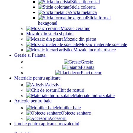
Sticla tip cristal
Sticla colorata
Sticla metalica
Sticla format
hexagonal
Mozaic ceramic
Mozaic din sticla si piatra
Mozaic din piatra
Mozaic materiale speciale
Mozaic lucrari artistice
Gresie si Faianta
Gresie
Faianta
Placi decor
Materiale pentru aplicare
Adezivi
Chit de rosturi
Materiale hidroizolatie
Articole pentru baie
Mobilier baie
Obiecte sanitare
Accesorii
Unelte pentru aplicarea mozaicului